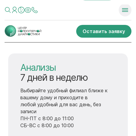
Оставить заявку
ДИАГНОСТИКА
Анализы
Годовые программы
ДИАГНОСТИКА
Анализы
ОРГАНИЗМА
7 дней в неделю
для детей
ОРГАНИЗМА
7 дней в неделю
7 дней в неделю
7 дней в неделю
Выбирайте удобный филиал ближе к
-Прямой контакт с личным врачом-
Выбирайте удобный филиал ближе к
вашему дому и приходите в
педиатром
вашему дому и приходите в
- МРТ
- МРТ
любой удобный для вас день, без
любой удобный для вас день, без
- МСКТ
-Приоритетная запись к узким
- МСКТ
записи
записи
- Рентген
специалистам и на диагностику
- Рентген
ПН-ПТ с 8:00 до 11:00
ПН-ПТ с 8:00 до 11:00
- УЗИ
- УЗИ
-Вызовы на дом со скидкой 40%
СБ-ВС с 8:00 до 10:00
СБ-ВС с 8:00 до 10:00
- Эндоскопия
- Эндоскопия
-Специальные условия на услуги
- Анализы
- Анализы