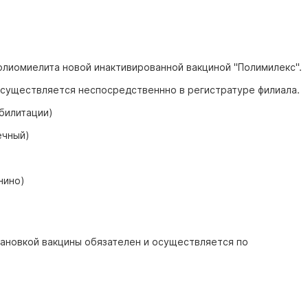
олиомиелита новой инактивированной вакциной "Полимилекс".
 осуществляется неспосредственнно в регистратуре филиала.
абилитации)
ечный)
нино)
ановкой вакцины обязателен и осуществляется по