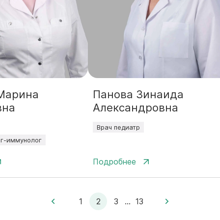
Марина
Панова Зинаида
вна
Александровна
Врач педиатр
ог-иммунолог
Подробнее
1
2
3
...
13