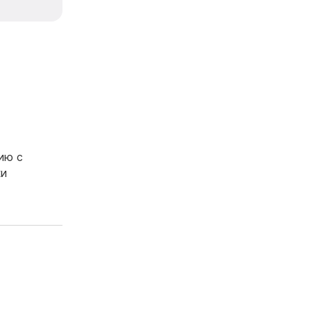
ию с
ки