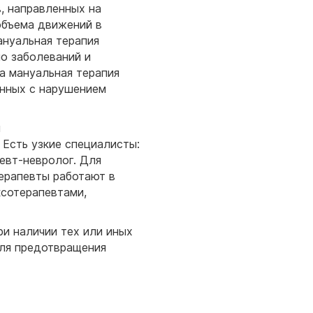
, направленных на
объема движений в
ануальная терапия
о заболеваний и
а мануальная терапия
анных с нарушением
и
Есть узкие специалисты:
евт-невролог. Для
ерапевты работают в
ксотерапевтами,
и наличии тех или иных
для предотвращения