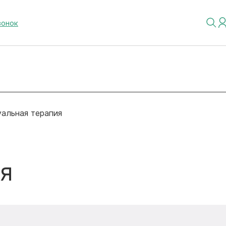
вонок
альная терапия
я