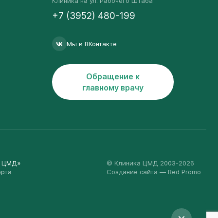
Клиника на ул. Рабочего Штаба
+7 (3952) 480-199
Мы в ВКонтакте
Обращение к
главному врачу
а ЦМД»
© Клиника ЦМД 2003-2026
ерта
Создание сайта
— Red Promo