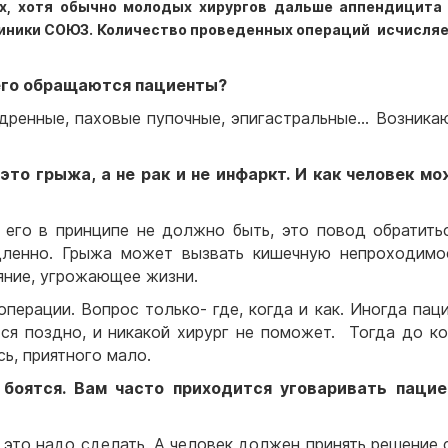
х, хотя обычно молодых хирургов дальше аппендицита
линики СОЮЗ. Количество проведенных операций исчисля
сего обращаются пациенты?
едренные, паховые пупочные, эпигастральные… Возника
то грыжа, а не рак и не инфаркт. И как человек м
 его в принципе не должно быть, это повод обратить
едленно. Грыжа может вызвать кишечную непроходимо
ояние, угрожающее жизни.
операции. Вопрос только- где, когда и как. Иногда пац
тся поздно, и никакой хирург не поможет. Тогда до к
ь, приятного мало.
 боятся. Вам часто приходится уговаривать пацие
у это надо сделать. А человек должен принять решение 