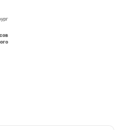
рург
сов
ого