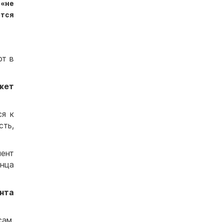
 «не
ется
ют в
ожет
ся к
сть,
иент
онца
нта
сам.