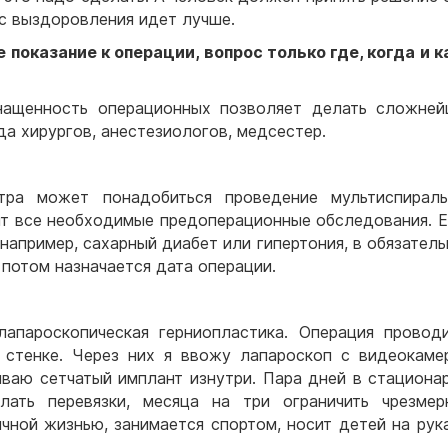
сс выздоровления идет лучше.
показание к операции, вопрос только где, когда и к
нащенность операционных позволяет делать сложней
а хирургов, анестезиологов, медсестер.
ра может понадобиться проведение мультиспираль
ит все необходимые предоперационные обследования. 
например, сахарный диабет или гипертония, в обязател
 потом назначается дата операции.
апароскопическая герниопластика. Операция провод
стенке. Через них я ввожу лапароскоп с видеокаме
ваю сетчатый имплант изнутри. Пара дней в стациона
ать перевязки, месяца на три ограничить чрезмер
чной жизнью, занимается спортом, носит детей на рук