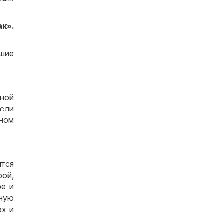
ак».
шие
ной
Если
ьном
ится
рой,
ре и
ную
ах и