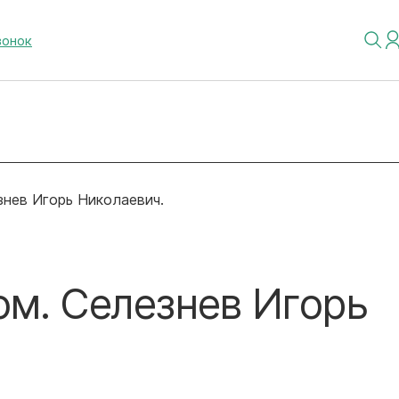
вонок
знев Игорь Николаевич.
ом. Селезнев Игорь