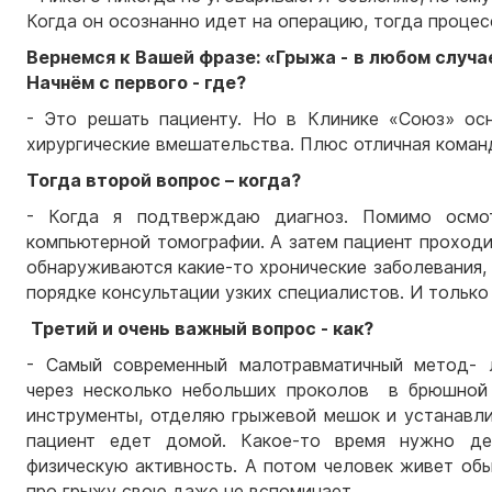
Когда он осознанно идет на операцию, тогда проце
Вернемся к Вашей фразе: «Грыжа - в любом случае 
Начнём с первого - где?
- Это решать пациенту. Но в Клинике «Союз» ос
хирургические вмешательства. Плюс отличная команд
Тогда второй вопрос – когда?
- Когда я подтверждаю диагноз. Помимо осмот
компьютерной томографии. А затем пациент проход
обнаруживаются какие-то хронические заболевания, 
порядке консультации узких специалистов. И только
Третий и очень важный вопрос - как?
- Самый современный малотравматичный метод- л
через несколько небольших проколов в брюшной 
инструменты, отделяю грыжевой мешок и устанавли
пациент едет домой. Какое-то время нужно дел
физическую активность. А потом человек живет обы
про грыжу свою даже не вспоминает.