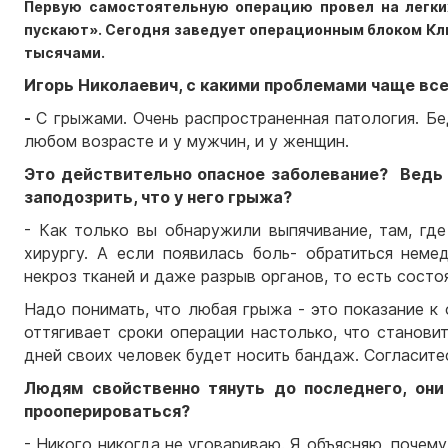
Первую самостоятельную операцию провел на легки
пускают». Сегодня заведует операционным блоком К
тысячами.
Игорь Николаевич, с какими проблемами чаще в
-
С грыжами. Очень распространенная патология. Б
любом возрасте и у мужчин, и у женщин.
Это действительно опасное заболевание? Ведь э
заподозрить, что у него грыжа?
- Как только вы обнаружили выпячивание, там, где
хирургу. А если появилась боль- обратиться нем
некроз тканей и даже разрыв органов, то есть сост
Надо понимать, что любая грыжа - это показание к 
оттягивает сроки операции настолько, что станови
дней своих человек будет носить бандаж. Согласитес
Людям свойственно тянуть до последнего, они
прооперироваться?
- Никого никогда не уговариваю. Я объясняю, почем