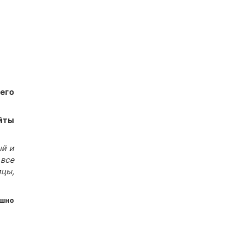
его
йты
ый и
 все
ицы,
ешно