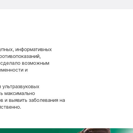
тупных, информативных
ротивопоказаний,
а сделало возможным
еменности и
 ультразвуковых
ть максимально
в и выявить заболевания на
йственно.