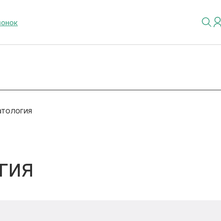
вонок
атология
гия