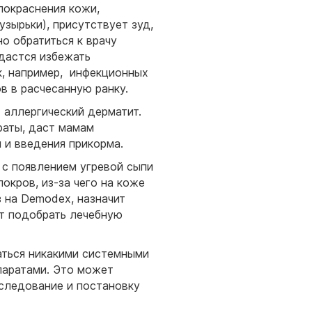
покраснения кожи,
узырьки), присутствует зуд,
о обратиться к врачу
дастся избежать
к, например, инфекционных
в в расчесанную ранку.
аллергический дерматит.
раты, даст мамам
 и введения прикорма.
 с появлением угревой сыпи
окров, из-за чего на коже
з на Demodex, назначит
т подобрать лечебную
аться никакими системными
епаратами. Это может
бследование и постановку