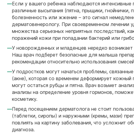
Если у вашего ребенка наблюдаются интенсивные 
различные высыпания (пятна, прыщики, гнойнички, п
болезненность или жжение – это сигнал немедленн
дерматовенерологу. При своевременном лечении у
множества серьезных неприятных последствий, ка
поражений кожи при попадании бактерий или грибо
У новорожденных и младенцев нередко возникает 
Наш врач подберет безопасные для малыша препа
рекомендации относительно использования смесей
У подростков могут начаться проблемы, связанные
(акне), которая со временем деформирует кожный п
могут остаться рубцы и пятна. Врач возьмет анали
анализы на определение уровня гормонов, поможе
косметику.
Перед посещением дерматолога не стоит пользов
(таблетки, сиропы) и наружными (кремы, мази) пр
повлиять на картину заболевания, что усложнит о
диагноза.