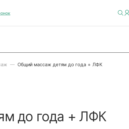
вонок
саж
Общий массаж детям до года + ЛФК
м до года + ЛФК