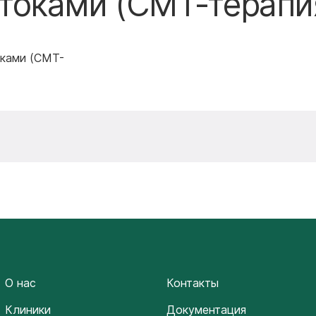
токами (СМТ-терапи
ками (СМТ-
О нас
Контакты
Клиники
Документация