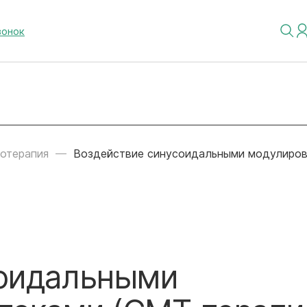
вонок
отерапия
Воздействие синусоидальными модулиров
соидальными